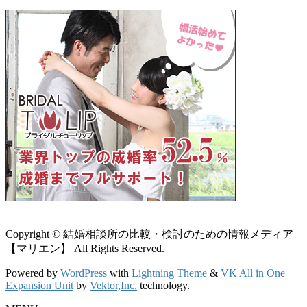
Copyright © 結婚相談所の比較・検討のための情報メディア
【マリエン】 All Rights Reserved.
Powered by
WordPress
with
Lightning Theme
&
VK All in One
Expansion Unit
by
Vektor,Inc.
technology.