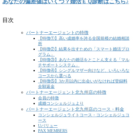
あなたの偏差値はいくつ？婚活ＥＱ診断はこちら♪
目次
パートナーエージェントの特徴
【特徴①】高い成婚率を誇る全国規模の結婚相談
所
【特徴②】結果を出すための「スマート婚活プロ
グラム」
【特徴③】あなたの婚活をとことん支える「マル
チサポートシステム」
【特徴④】シングルマザー向けなど、いろいろな
コースから選べる
【特徴⑤】3か月以内に出会いがなければ登録料
全額返金
パートナーエージェント北九州店の特徴
会員の特徴
成婚コンシェルジュより
パートナーエージェント北九州店のコース・料金
コンシェルジュライトコース・コンシェルジュコ
ース
Uバリュー
PAX MEMBERS