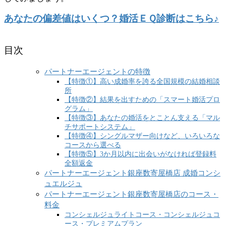
あなたの偏差値はいくつ？婚活ＥＱ診断はこちら♪
目次
パートナーエージェントの特徴
【特徴①】高い成婚率を誇る全国規模の結婚相談
所
【特徴②】結果を出すための「スマート婚活プロ
グラム」
【特徴③】あなたの婚活をとことん支える「マル
チサポートシステム」
【特徴④】シングルマザー向けなど、いろいろな
コースから選べる
【特徴⑤】3か月以内に出会いがなければ登録料
全額返金
パートナーエージェント銀座数寄屋橋店 成婚コンシ
ュエルジュ
パートナーエージェント銀座数寄屋橋店のコース・
料金
コンシェルジュライトコース・コンシェルジュコ
ース・プレミアムプラン