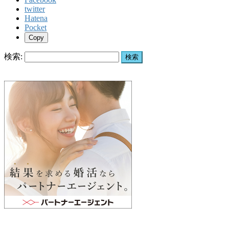
twitter
Hatena
Pocket
Copy
検索: