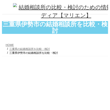
コ
ナ
ン
ビ
テ
ゲ
ン
ー
ツ
シ
三重県伊勢市の結婚相談所を比較・検
へ
ョ
討
ス
ン
キ
に
ッ
移
プ
動
HOME
三重県の結婚相談所を比較・検討
三重県伊勢市の結婚相談所を比較・検討