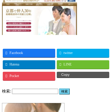
Facebook
twitter
Hatena
LINE
Copy
Pocket
検索: