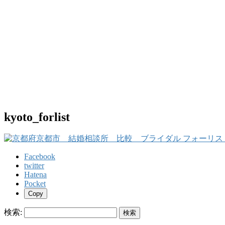
kyoto_forlist
Facebook
twitter
Hatena
Pocket
Copy
検索: