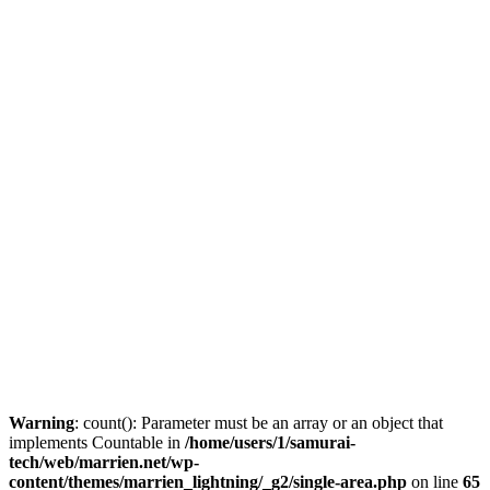
Warning
: count(): Parameter must be an array or an object that
implements Countable in
/home/users/1/samurai-
tech/web/marrien.net/wp-
content/themes/marrien_lightning/_g2/single-area.php
on line
65