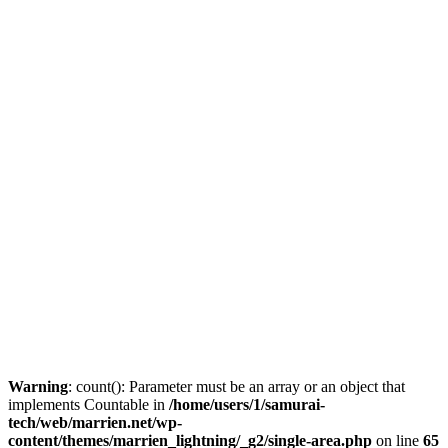
Warning
: count(): Parameter must be an array or an object that
implements Countable in
/home/users/1/samurai-
tech/web/marrien.net/wp-
content/themes/marrien_lightning/_g2/single-area.php
on line
65