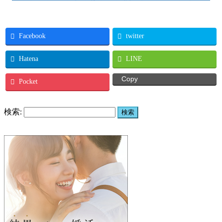
Facebook
twitter
Hatena
LINE
Copy
Pocket
検索: