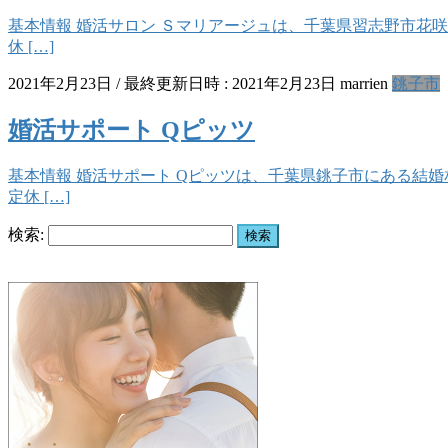
基本情報 婚活サロン Ｓマリアージュは、千葉県習志野市花咲2-8-9にあ
休 […]
2021年2月23日
/ 最終更新日時 :
2021年2月23日
marrien
銚子市
婚活サポート Qピッツ
基本情報 婚活サポート Qピッツは、千葉県銚子市にある結婚相談所です。
定休 […]
検索: