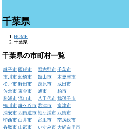
千葉県
HOME
千葉県
千葉県の市町村一覧
銚子市
匝瑳市
習志野市
千葉市
市川市
船橋市
館山市
木更津市
松戸市
野田市
茂原市
成田市
佐倉市
東金市
旭市
柏市
勝浦市
流山市
八千代市
我孫子市
鴨川市
鎌ケ谷市
君津市
富津市
浦安市
四街道市
袖ケ浦市
八街市
印西市
白井市
富里市
南房総市
香取市
山武市
いすみ市
大網白里市