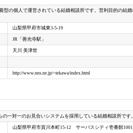
密着型の個人で運営されている結婚相談所です。営利目的の結
山梨県甲府市城東3-5-19
JR「善光寺駅」
天川 美津世
http://www.nns.ne.jp/~tekawa/index.html
らの一対一のお見合いシステムを採用している結婚相談所です
山梨県甲府市貢川本町15-12 サーパスシティ壱番館1001