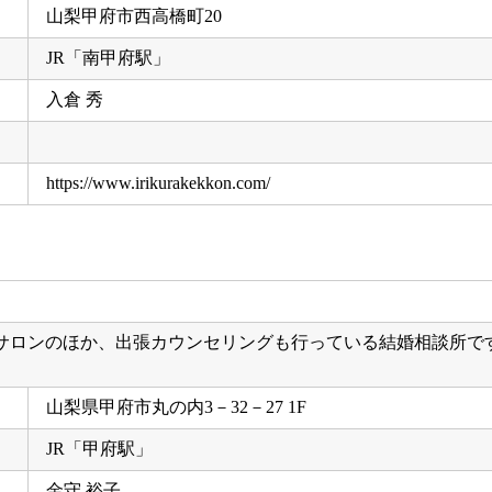
山梨甲府市西高橋町20
JR「南甲府駅」
入倉 秀
https://www.irikurakekkon.com/
サロンのほか、出張カウンセリングも行っている結婚相談所で
山梨県甲府市丸の内3－32－27 1F
JR「甲府駅」
金守 裕子