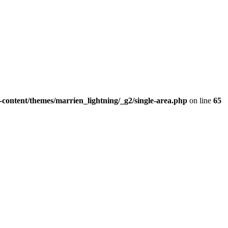
content/themes/marrien_lightning/_g2/single-area.php
on line
65