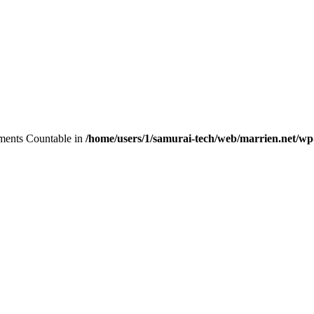
lements Countable in
/home/users/1/samurai-tech/web/marrien.net/wp-