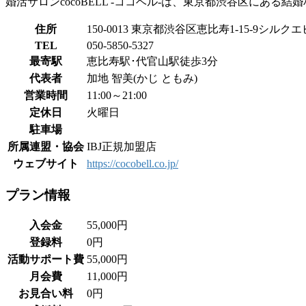
婚活サロンcocoBELL -ココベル-は、東京都渋谷区にある結
住所
150-0013 東京都渋谷区恵比寿1-15-9シルクエ
TEL
050-5850-5327
最寄駅
恵比寿駅･代官山駅徒歩3分
代表者
加地 智美(かじ ともみ)
営業時間
11:00～21:00
定休日
火曜日
駐車場
所属連盟・協会
IBJ正規加盟店
ウェブサイト
https://cocobell.co.jp/
プラン情報
入会金
55,000円
登録料
0円
活動サポート費
55,000円
月会費
11,000円
お見合い料
0円