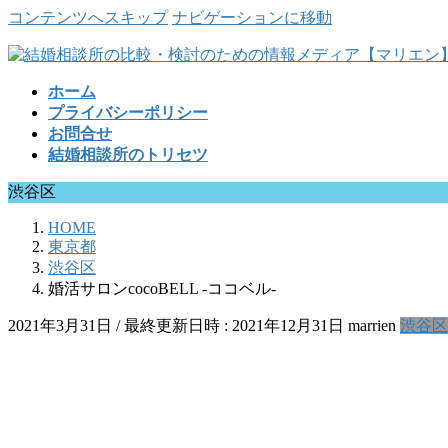
コンテンツへスキップ
ナビゲーションに移動
ホーム
プライバシーポリシー
お問合せ
結婚相談所のトリセツ
渋谷区
HOME
東京都
渋谷区
婚活サロンcocoBELL -ココベル-
2021年3月31日
/ 最終更新日時 :
2021年12月31日
marrien
渋谷区