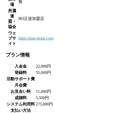
無
場
所属
連
IBJ正規加盟店
盟・
協会
ウェ
ブサ
https://ima-omiai.com/
イト
プラン情報
入会金
22,000円
登録料
55,000円
活動サポート費
月会費
お見合い料
11,000円
成婚料
5,500円
システム利用料
275,000円
支払い方法