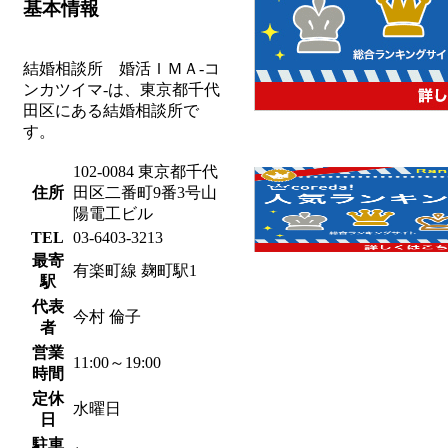
基本情報
結婚相談所 婚活ＩＭＡ-コ
ンカツイマ-は、東京都千代
田区にある結婚相談所で
す。
102-0084 東京都千代
住所
田区二番町9番3号山
陽電工ビル
TEL
03-6403-3213
最寄
有楽町線 麹町駅1
駅
代表
今村 倫子
者
営業
11:00～19:00
時間
定休
水曜日
日
駐車