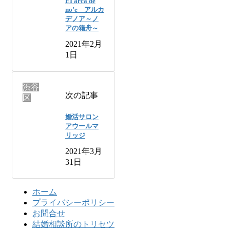
EI arca de
no’e アルカ
デノア～ノ
アの箱舟～
2021年2月
1日
渋谷
次の記事
区
婚活サロン
アウールマ
リッジ
2021年3月
31日
ホーム
プライバシーポリシー
お問合せ
結婚相談所のトリセツ