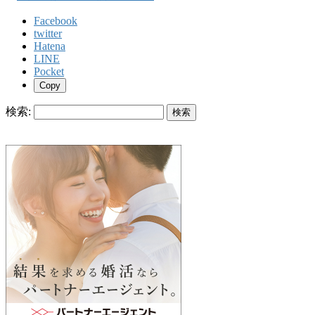
Facebook
twitter
Hatena
LINE
Pocket
Copy
検索: