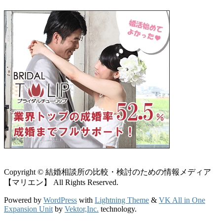
Copyright © 結婚相談所の比較・検討のための情報メディア
【マリエン】 All Rights Reserved.
Powered by
WordPress
with
Lightning Theme
&
VK All in One
Expansion Unit
by
Vektor,Inc.
technology.