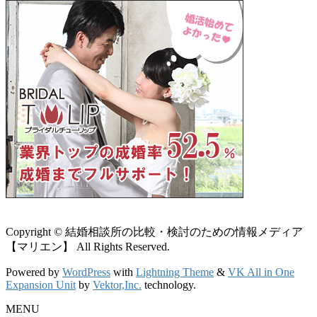
Copyright © 結婚相談所の比較・検討のための情報メディア
【マリエン】 All Rights Reserved.
Powered by
WordPress
with
Lightning Theme
&
VK All in One
Expansion Unit
by
Vektor,Inc.
technology.
MENU