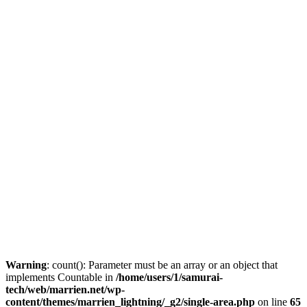
Warning
: count(): Parameter must be an array or an object that
implements Countable in
/home/users/1/samurai-
tech/web/marrien.net/wp-
content/themes/marrien_lightning/_g2/single-area.php
on line
65