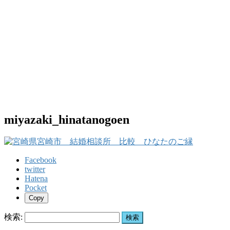
miyazaki_hinatanogoen
Facebook
twitter
Hatena
Pocket
Copy
検索: