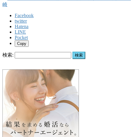
Facebook
twitter
Hatena
LINE
Pocket
Copy
検索: