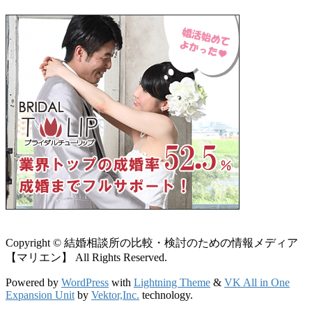
Copyright © 結婚相談所の比較・検討のための情報メディア
【マリエン】 All Rights Reserved.
Powered by
WordPress
with
Lightning Theme
&
VK All in One
Expansion Unit
by
Vektor,Inc.
technology.