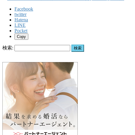
Facebook
twitter
Hatena
LINE
Pocket
Copy
検索: