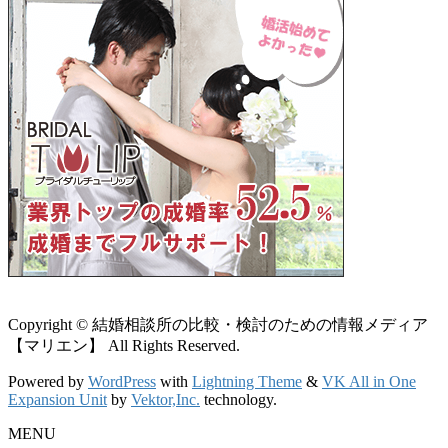
Copyright © 結婚相談所の比較・検討のための情報メディア
【マリエン】 All Rights Reserved.
Powered by
WordPress
with
Lightning Theme
&
VK All in One
Expansion Unit
by
Vektor,Inc.
technology.
MENU