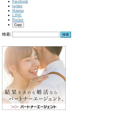
Facebook
twitter
Hatena
LINE
Pocket
Copy
検索: