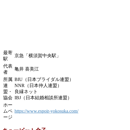
最寄
京急「横須賀中央駅」
駅
代表
亀井 喜美江
者
所属
BIU（日本ブライダル連盟）
連
NNR（日本仲人連盟）
盟・
良縁ネット
協会
IBJ（日本結婚相談所連盟）
ホー
ムペ
https://www.espoir-yokosuka.com/
ージ