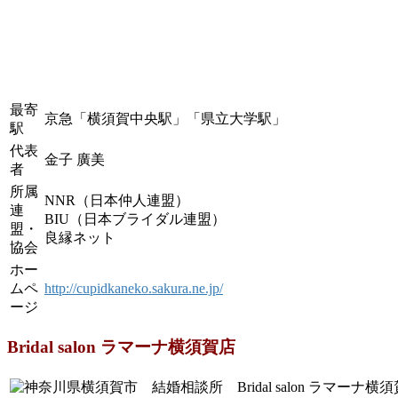
最寄
京急「横須賀中央駅」「県立大学駅」
駅
代表
金子 廣美
者
所属
NNR（日本仲人連盟）
連
BIU（日本ブライダル連盟）
盟・
良縁ネット
協会
ホー
ムペ
http://cupidkaneko.sakura.ne.jp/
ージ
Bridal salon ラマーナ横須賀店