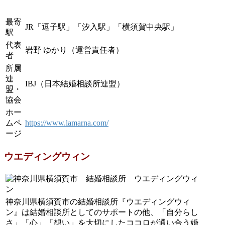
最寄
JR「逗子駅」「汐入駅」「横須賀中央駅」
駅
代表
岩野 ゆかり（運営責任者）
者
所属
連
IBJ（日本結婚相談所連盟）
盟・
協会
ホー
ムペ
https://www.lamarna.com/
ージ
ウエディングウィン
神奈川県横須賀市の結婚相談所『ウエディングウィ
ン』は結婚相談所としてのサポートの他、「自分らし
さ」「心」「想い」を大切にしたココロが通い合う婚