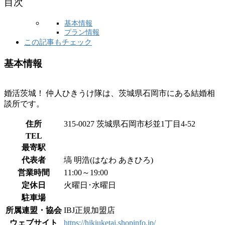
目次
基本情報
プラン情報
この記事もチェック
基本情報
婚活茨城！ 仲人ひきうけ隊は、茨城県石岡市にある結婚相
談所です。
住所
315-0027 茨城県石岡市杉並1丁目4-52
TEL
最寄駅
代表者
塙 明浩(はなわ あきひろ)
営業時間
11:00～19:00
定休日
火曜日･水曜日
駐車場
所属連盟・協会
IBJ正規加盟店
ウェブサイト
https://hikiuketai.shopinfo.jp/