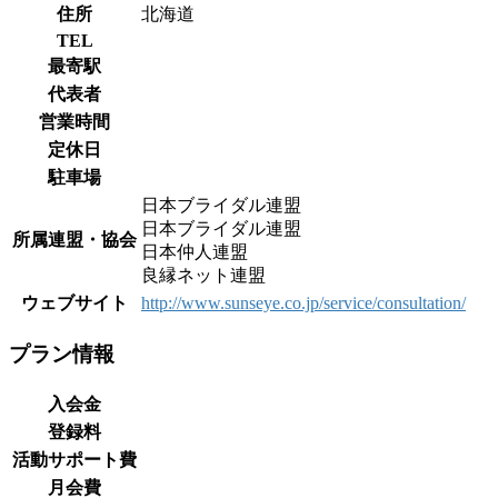
住所
北海道
TEL
最寄駅
代表者
営業時間
定休日
駐車場
日本ブライダル連盟
日本ブライダル連盟
所属連盟・協会
日本仲人連盟
良縁ネット連盟
ウェブサイト
http://www.sunseye.co.jp/service/consultation/
プラン情報
入会金
登録料
活動サポート費
月会費