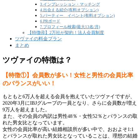
3.インプレッション・マッチング
4.出会える紹介(有料オプション)
5.パーティー イベント(有料オプション)
6.PRボード
7.プロフィール検索(最大13名/月)
【特徴④】2万社が契約！法人会員制度
ツヴァイの料金プラン
まとめ
ツヴァイの特徴は？
【特徴①】会員数が多い！女性と男性の会員比率
のバランスがいい！
もともと6万人を超える会員を抱えていたツヴァイですが、
2020年3月にIBJグループの一員となり、さらに会員数が増え
9万人を超えました。
また、その会員の内訳は男性48％・女性52％とバランスの取
れた男女比となっています。
女性の会員比率が高い結婚相談所が多い中で、おおよそ1:1
とバランスが取れた男女比となっていることは、理想の結婚