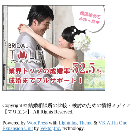
Copyright © 結婚相談所の比較・検討のための情報メディア
【マリエン】 All Rights Reserved.
Powered by
WordPress
with
Lightning Theme
&
VK All in One
Expansion Unit
by
Vektor,Inc.
technology.