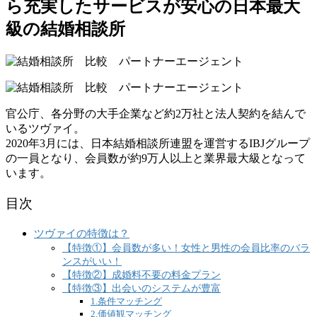
ら充実したサービスが安心の日本最大
級の結婚相談所
官公庁、各分野の大手企業など約2万社と法人契約を結んで
いるツヴァイ。
2020年3月には、日本結婚相談所連盟を運営するIBJグループ
の一員となり、会員数が約9万人以上と業界最大級となって
います。
目次
ツヴァイの特徴は？
【特徴①】会員数が多い！女性と男性の会員比率のバラ
ンスがいい！
【特徴②】成婚料不要の料金プラン
【特徴③】出会いのシステムが豊富
1.条件マッチング
2.価値観マッチング