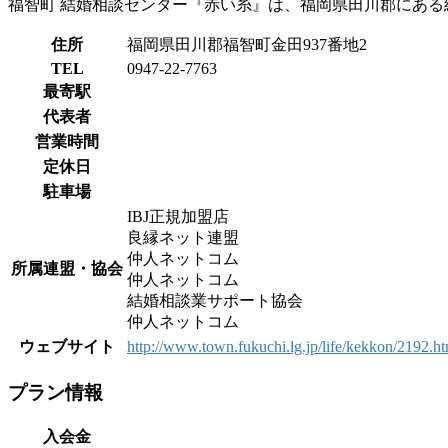
福智町 結婚相談センター『赤い糸』は、福岡県田川郡にある
住所
福岡県田川郡福智町金田937番地2
TEL
0947-22-7763
最寄駅
代表者
営業時間
定休日
駐車場
IBJ正規加盟店
良縁ネット連盟
仲人ネットコム
所属連盟・協会
仲人ネットコム
結婚相談業サポート協会
仲人ネットコム
ウェブサイト
http://www.town.fukuchi.lg.jp/life/kekkon/2192.ht
プラン情報
入会金