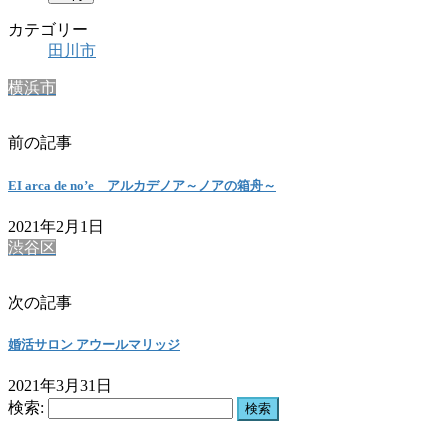
カテゴリー
田川市
横浜市
前の記事
EI arca de no’e アルカデノア～ノアの箱舟～
2021年2月1日
渋谷区
次の記事
婚活サロン アウールマリッジ
2021年3月31日
検索: