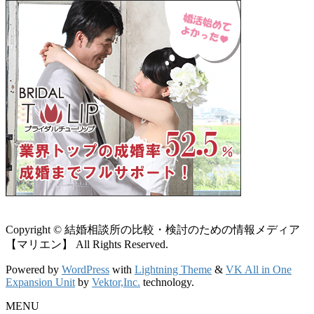
Copyright © 結婚相談所の比較・検討のための情報メディア
【マリエン】 All Rights Reserved.
Powered by
WordPress
with
Lightning Theme
&
VK All in One
Expansion Unit
by
Vektor,Inc.
technology.
MENU