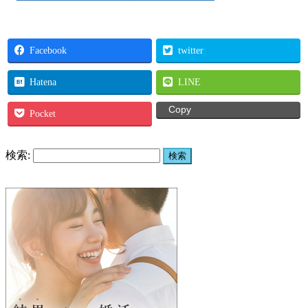
Facebook
twitter
Hatena
LINE
Copy
Pocket
検索: