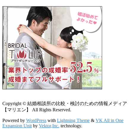
Copyright © 結婚相談所の比較・検討のための情報メディア
【マリエン】 All Rights Reserved.
Powered by
WordPress
with
Lightning Theme
&
VK All in One
Expansion Unit
by
Vektor,Inc.
technology.