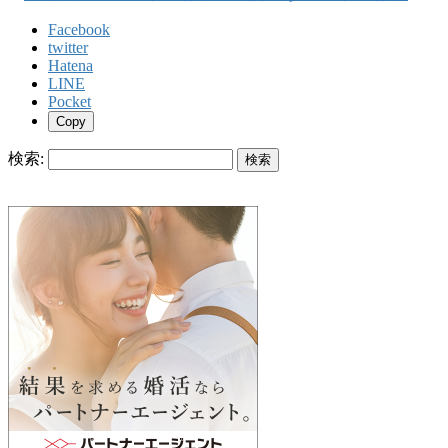
Facebook
twitter
Hatena
LINE
Pocket
Copy
検索: