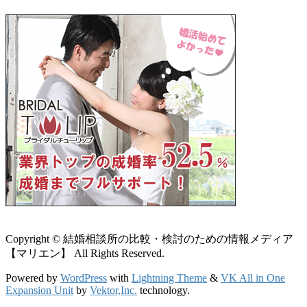
Copyright © 結婚相談所の比較・検討のための情報メディア
【マリエン】 All Rights Reserved.
Powered by
WordPress
with
Lightning Theme
&
VK All in One
Expansion Unit
by
Vektor,Inc.
technology.