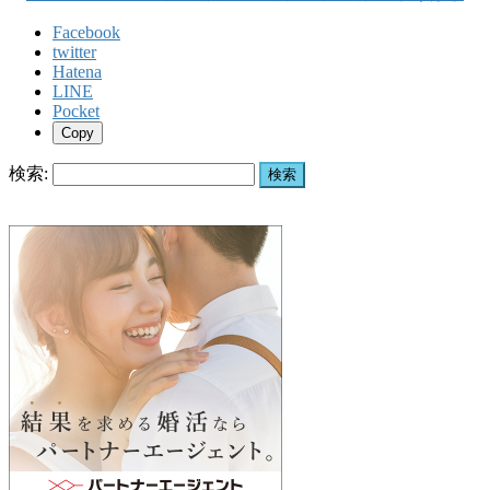
Facebook
twitter
Hatena
LINE
Pocket
Copy
検索: