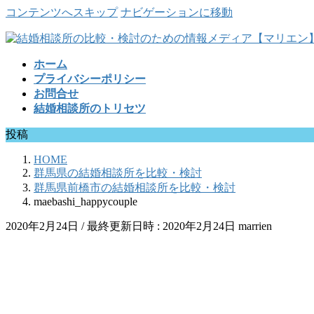
コンテンツへスキップ
ナビゲーションに移動
ホーム
プライバシーポリシー
お問合せ
結婚相談所のトリセツ
投稿
HOME
群馬県の結婚相談所を比較・検討
群馬県前橋市の結婚相談所を比較・検討
maebashi_happycouple
2020年2月24日
/ 最終更新日時 :
2020年2月24日
marrien