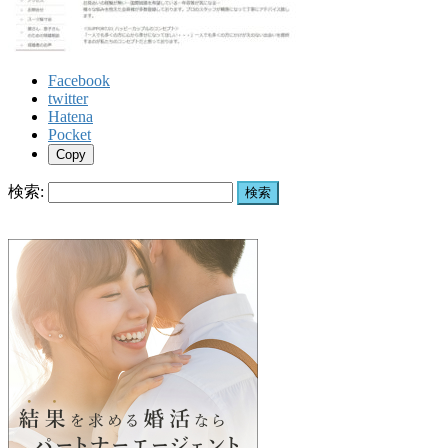
Facebook
twitter
Hatena
Pocket
Copy
検索: