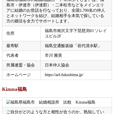
島市・伊達市（伊達郡）・二本松市などをメインエリ
アに結婚のお世話を行なっており、全国1,700名の仲人
とネットワークを結び、結婚相手を本気で探している
方の婚活を全力でサポートします。
福島市南沢又字下琵琶渕83 ソレイ
住所
ユビル2F
最寄駅
福島交通飯坂線「岩代清水駅」
代表者
市川 雅英
所属連盟・協会
日本仲人協会
ホームページ
https://ael-fukushima.jp/
Kizuna福島
ご自分がどのような方と相性が合うのか、熟知してい