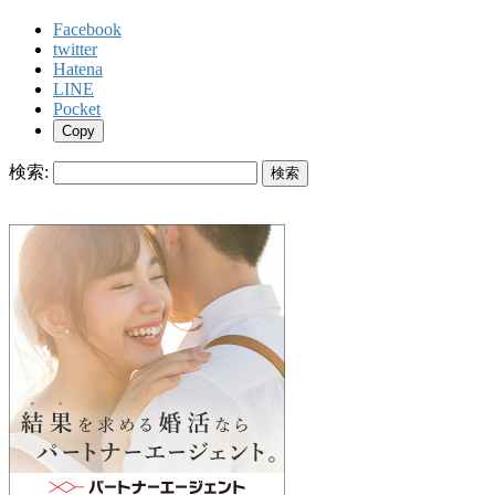
Facebook
twitter
Hatena
LINE
Pocket
Copy
検索: