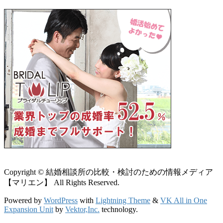
Copyright © 結婚相談所の比較・検討のための情報メディア
【マリエン】 All Rights Reserved.
Powered by
WordPress
with
Lightning Theme
&
VK All in One
Expansion Unit
by
Vektor,Inc.
technology.