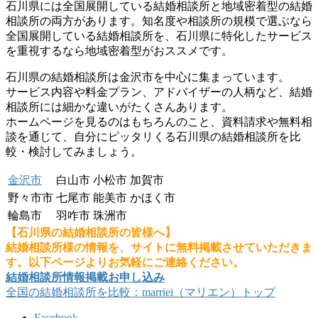
石川県には全国展開している結婚相談所と地域密着型の結婚
相談所の両方があります。知名度や相談所の規模で選ぶなら
全国展開している結婚相談所を、石川県に特化したサービス
を重視するなら地域密着型がおススメです。
石川県の結婚相談所は金沢市を中心に集まっています。
サービス内容や料金プラン、アドバイザーの人柄など、結婚
相談所には細かな違いがたくさんあります。
ホームページを見るのはもちろんのこと、資料請求や無料相
談を通じて、自分にピッタリくる石川県の結婚相談所を比
較・検討してみましょう。
金沢市
白山市
小松市
加賀市
野々市市
七尾市
能美市
かほく市
輪島市
羽咋市
珠洲市
【石川県の結婚相談所の皆様へ】
結婚相談所様の情報を、サイトに無料掲載させていただきま
す。以下ページよりお気軽にご連絡ください。
結婚相談所情報掲載お申し込み
全国の結婚相談所を比較：marriei（マリエン）トップ
Facebook