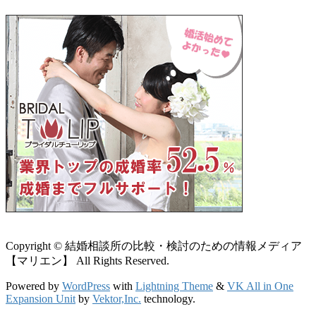
Copyright © 結婚相談所の比較・検討のための情報メディア
【マリエン】 All Rights Reserved.
Powered by
WordPress
with
Lightning Theme
&
VK All in One
Expansion Unit
by
Vektor,Inc.
technology.