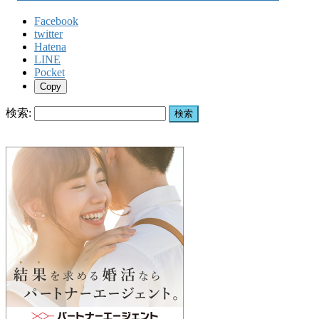
Facebook
twitter
Hatena
LINE
Pocket
Copy
検索: