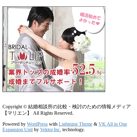
Copyright © 結婚相談所の比較・検討のための情報メディア
【マリエン】 All Rights Reserved.
Powered by
WordPress
with
Lightning Theme
&
VK All in One
Expansion Unit
by
Vektor,Inc.
technology.