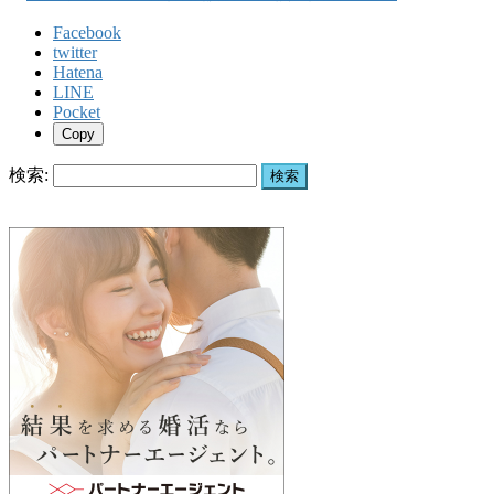
Facebook
twitter
Hatena
LINE
Pocket
Copy
検索: