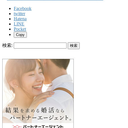
Facebook
twitter
Hatena
LINE
Pocket
Copy
検索: