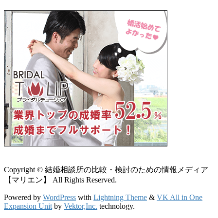
Copyright © 結婚相談所の比較・検討のための情報メディア
【マリエン】 All Rights Reserved.
Powered by
WordPress
with
Lightning Theme
&
VK All in One
Expansion Unit
by
Vektor,Inc.
technology.