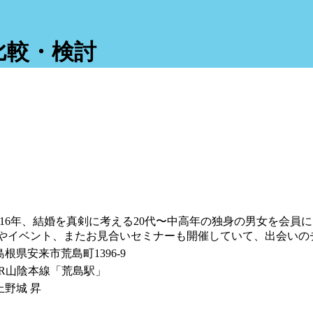
比較・検討
16年、結婚を真剣に考える20代〜中高年の独身の男女を会員
やイベント、またお見合いセミナーも開催していて、出会いの
島根県安来市荒島町1396-9
JR山陰本線「荒島駅」
上野城 昇