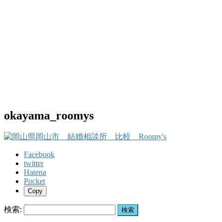
okayama_roomys
Facebook
twitter
Hatena
Pocket
Copy
検索: